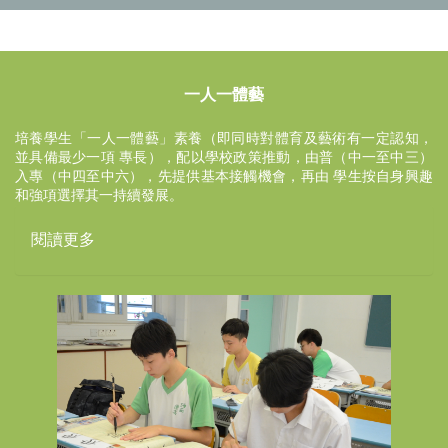
一人一體藝
培養學生「一人一體藝」素養（即同時對體育及藝術有一定認知，
並具備最少一項 專長），配以學校政策推動，由普（中一至中三）
入專（中四至中六），先提供基本接觸機會，再由 學生按自身興趣
和強項選擇其一持續發展。
閱讀更多