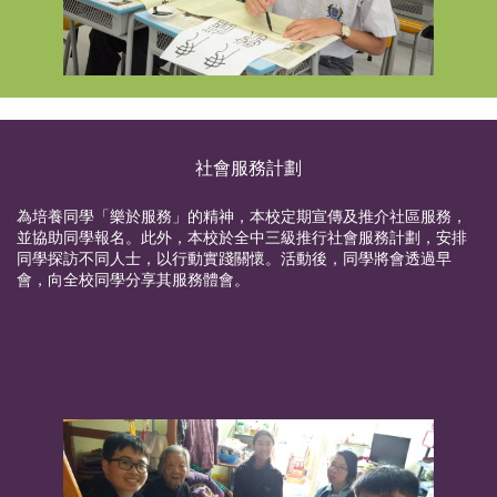
社會服務計劃
為培養同學「樂於服務」的精神，本校定期宣傳及推介社區服務，
並協助同學報名。此外，本校於全中三級推行社會服務計劃，安排
同學探訪不同人士，以行動實踐關懷。活動後，同學將會透過早
會，向全校同學分享其服務體會。