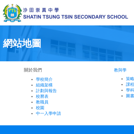
Skip
to
main
content
Toggle
menu
網站地圖
教與學
關於我們
策
學校簡介
課
組織架構
學
計劃與報告
圖
校曆表
教職員
校園
中一入學申請