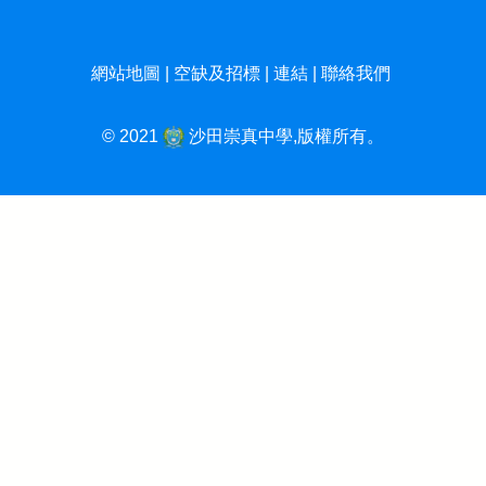
網站地圖
|
空缺及招標
|
連結
|
聯絡我們
© 2021
沙田崇真中學,版權所有。