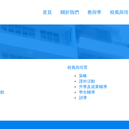
首頁
關於我們
教與學
校風與培
校風與培育
略
策略
程
課外活動
科
升學及就業輔導
書館
學生輔導
訓導