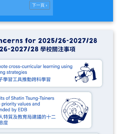
Next
下一頁 ›
page