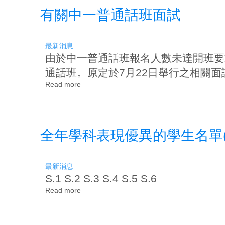
生
有關中一普通話班面試
暑
期
銜
接
最新消息
課
由於中一普通話班報名人數未達開班要求，
程
名
通話班。原定於7月22日舉行之相關
單
Read more
about
有
關
中
一
全年學科表現優異的學生名單(202
普
通
話
班
最新消息
面
S.1 S.2 S.3 S.4 S.5 S.6
試
Read more
about
全
年
學