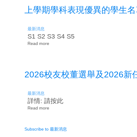
科
上學期學科表現優異的學生名單(2
表
現
優
異
最新消息
的
S1 S2 S3 S4 S5
學
生
Read more
about
名
上
單
學
(2025-
期
2026)
學
2026校友校董選舉及2026
科
表
現
優
最新消息
異
詳情: 請按此
的
學
Read more
about
生
2026
名
校
單
友
Subscribe to 最新消息
(2025-
校
2026)