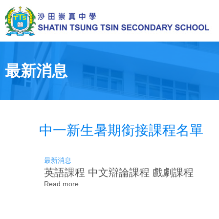
Skip
to
main
content
Toggle
menu
最新消息
中一新生暑期銜接課程名單
最新消息
英語課程 中文辯論課程 戲劇課程
Read more
about
中
一
新