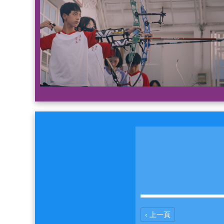
Previous
‹ 上一頁
Pagination
page