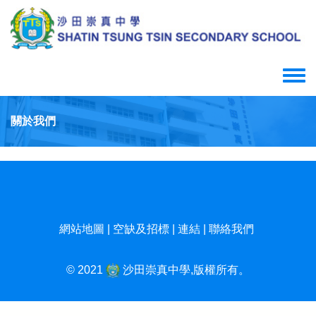
Skip
to
main
content
Toggle
menu
關於我們
網站地圖
|
空缺及招標
|
連結
|
聯絡我們
© 2021
沙田崇真中學,版權所有。