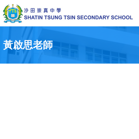
Skip
to
main
content
Toggle
menu
黃啟思老師