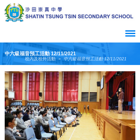
Skip
to
main
content
Toggle
menu
中六級福音預工活動 12/11/2021
校內及校外活動
中六級福音預工活動 12/11/2021
>