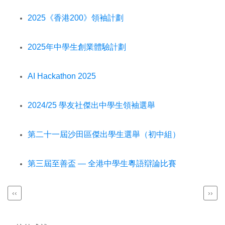
2025《香港200》領袖計劃
2025年中學生創業體驗計劃
AI Hackathon 2025
2024/25 學友社傑出中學生領袖選舉
第二十一屆沙田區傑出學生選舉（初中組）
第三屆至善盃 — 全港中學生粵語辯論比賽
Previous
Next
‹‹
››
Pagination
page
page