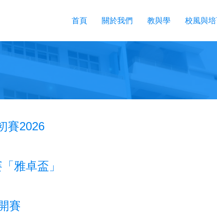
首頁
關於我們
教與學
校風與培
賽2026
大賽「雅卓盃」
公開賽