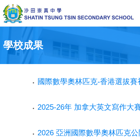
Skip
to
main
content
Toggle
menu
學校成果
國際數學奧林匹克-香港選拔賽初
2025-26年 加拿大英文寫作
2026 亞洲國際數學奧林匹克