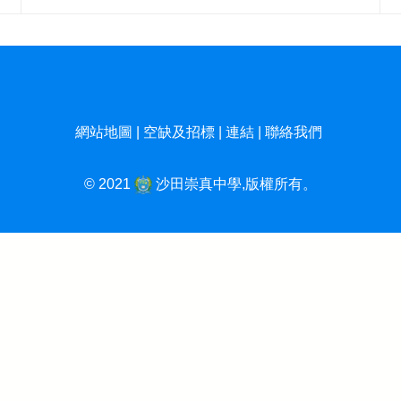
網站地圖
|
空缺及招標
|
連結
|
聯絡我們
© 2021
沙田崇真中學,版權所有。