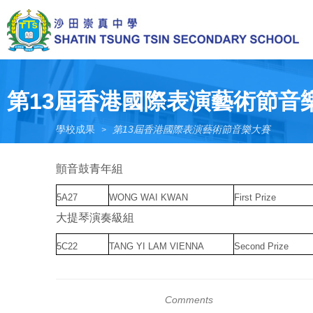
Skip
to
main
content
Toggle
menu
第13屆香港國際表演藝術節音
學校成果
第13屆香港國際表演藝術節音樂大賽
>
顫音鼓青年組
5A27
WONG WAI KWAN
First Prize
大提琴演奏級組
5C22
TANG YI LAM VIENNA
Second Prize
Comments