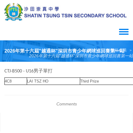
Skip
to
main
content
Toggle
menu
學校成果
2026年第十六屆"越通杯"深圳市青少年網球巡回賽第一站
>
2026年第十六屆"越通杯"深圳市青少年網球巡回賽第一站
男子單打
CTJ-B500 - U16
4C8
LAI TSZ HO
Third Prize
Comments