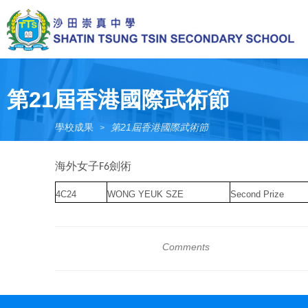
Skip
to
main
content
Toggle
menu
第21屆香港國際武術節
學校成果
第21屆香港國際武術節
>
海外女子
劍術
F6
4C24
WONG YEUK SZE
Second Prize
Comments