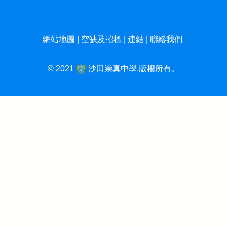
網站地圖
|
空缺及招標
|
連結
|
聯絡我們
© 2021
沙田崇真中學,版權所有。