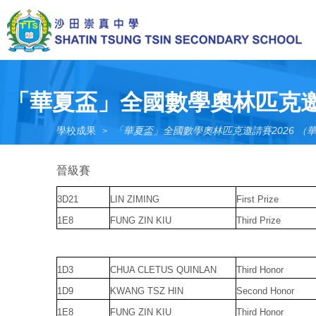
Skip
to
main
content
Toggle
menu
「華夏盃」全國數學奧林匹克邀請
學校成果
「華夏盃」全國數學奧林匹克邀請賽2026 （華
>
晉級賽
3D21
LIN ZIMING
First Prize
1E8
FUNG ZIN KIU
Third Prize
1D3
CHUA CLETUS QUINLAN
Third Honor
1D9
KWANG TSZ HIN
Second Honor
1E8
FUNG ZIN KIU
Third Honor