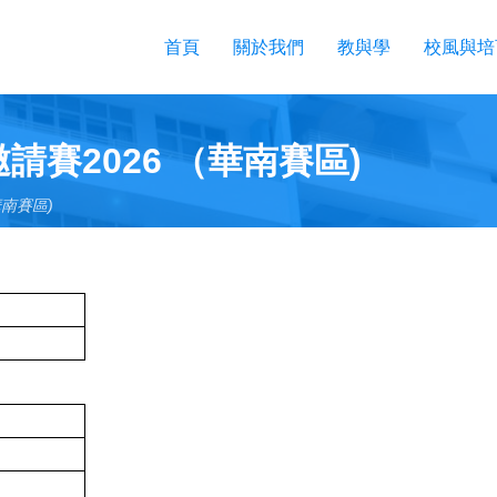
首頁
關於我們
教與學
校風與培
賽2026 （華南賽區)
南賽區)