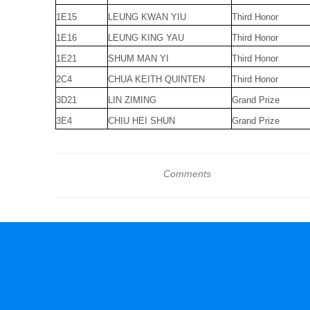
1E15
LEUNG KWAN YIU
Third Honor
1E16
LEUNG KING YAU
Third Honor
1E21
SHUM MAN YI
Third Honor
2C4
CHUA KEITH QUINTEN
Third Honor
3D21
LIN ZIMING
Grand Prize
3E4
CHIU HEI SHUN
Grand Prize
Comments