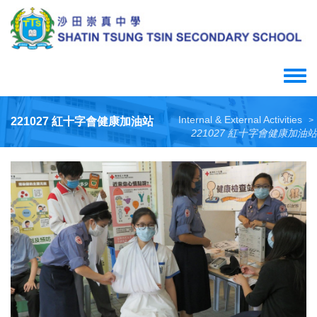
Skip
to
main
content
Toggle
menu
Internal & External Activities
221027 紅十字會健康加油站
>
221027 紅十字會健康加油站